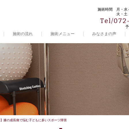
施術時間
月・水～
火・土・
Tel/072
予
施術の流れ
施術メニュー
みなさまの声
）】膝の成長痛で悩む子どもに多いスポーツ障害