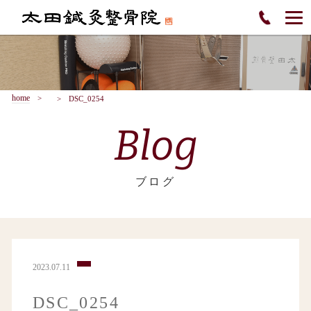
home
DSC_0254
Blog
ブログ
2023.07.11
DSC_0254