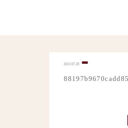
2023.07.28
88197b9670cadd85