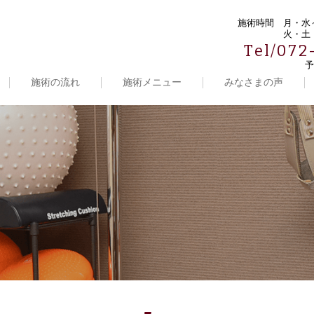
施術時間
月・水～
火・土・
Tel/072
予
施術の流れ
施術メニュー
みなさまの声