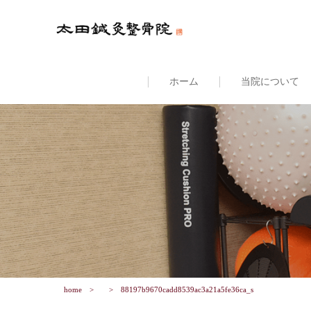
ホーム
当院について
home
88197b9670cadd8539ac3a21a5fe36ca_s