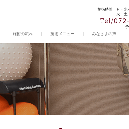
施術時間
月・水～
火・土・
Tel/072
予
施術の流れ
施術メニュー
みなさまの声