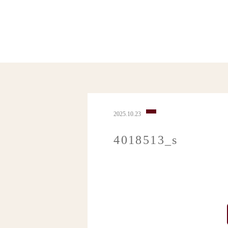
2025.10.23
4018513_s