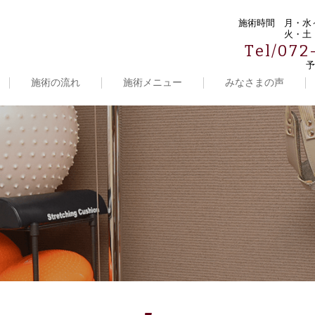
施術時間
月・水～
火・土・
Tel/072
予
施術の流れ
施術メニュー
みなさまの声