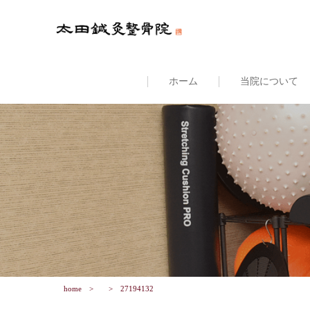
ホーム
当院について
home
27194132