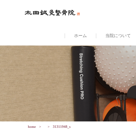
ホーム
当院について
home
31311948_s