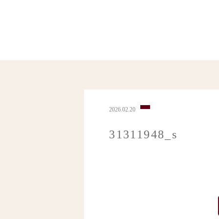
2026.02.20
31311948_s