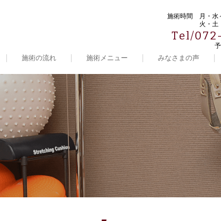
施術時間
月・水～
火・土・
Tel/072
予
施術の流れ
施術メニュー
みなさまの声