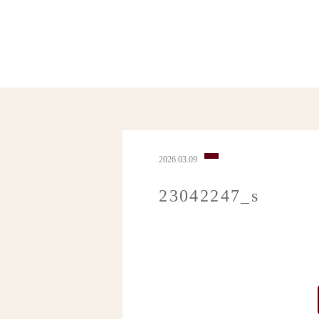
2026.03.09
23042247_s