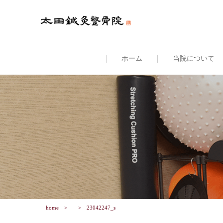
ホーム
当院について
home
23042247_s