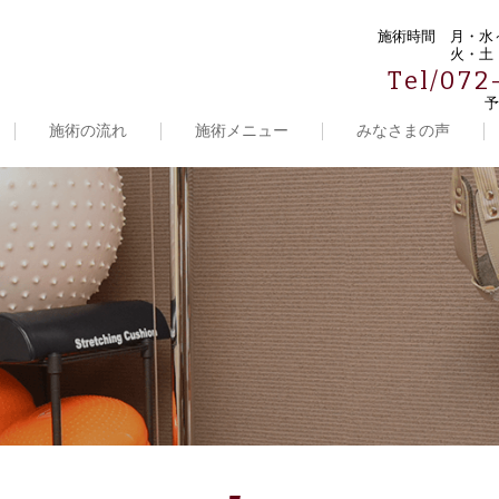
施術時間
月・水～
火・土・
Tel/072
予
施術の流れ
施術メニュー
みなさまの声