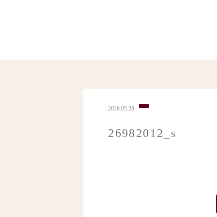
2026.05.28
26982012_s