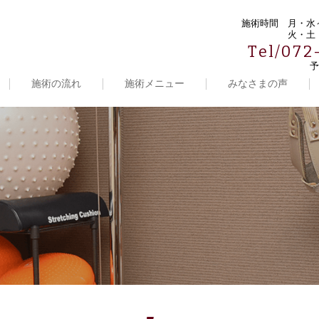
施術時間
月・水～
火・土・
Tel/072
予
施術の流れ
施術メニュー
みなさまの声