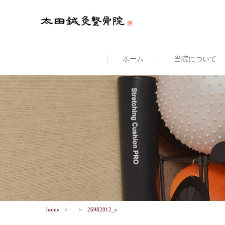
ホーム
当院について
home
26982012_s