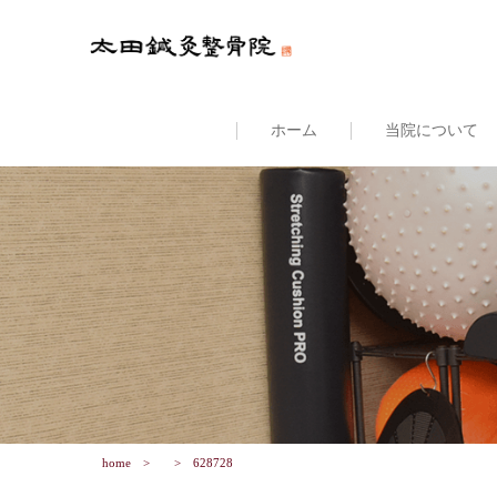
ホーム
当院について
home
628728