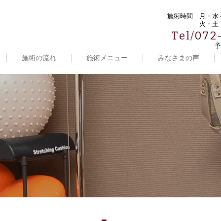
施術時間
月・水～
火・土・
Tel/072
予
施術の流れ
施術メニュー
みなさまの声