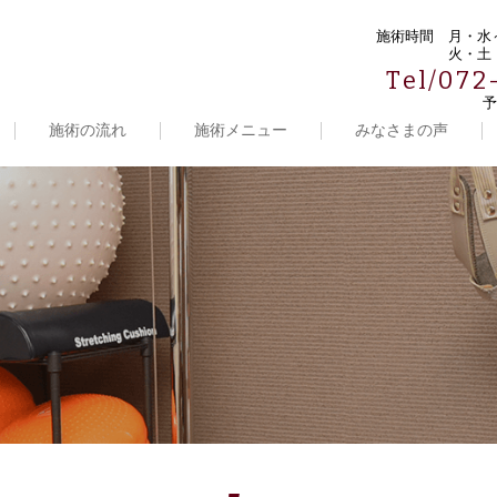
施術時間
月・水～
火・土・
Tel/072
予
施術の流れ
施術メニュー
みなさまの声