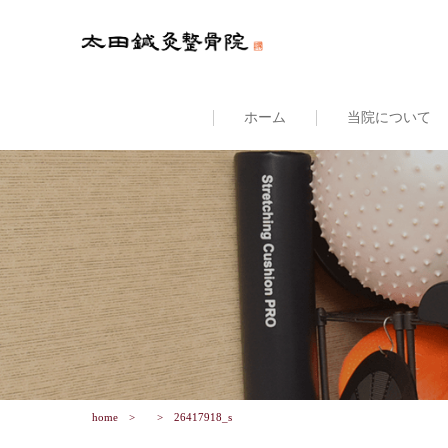
ホーム
当院について
home
26417918_s