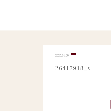
2025.01.06
26417918_s