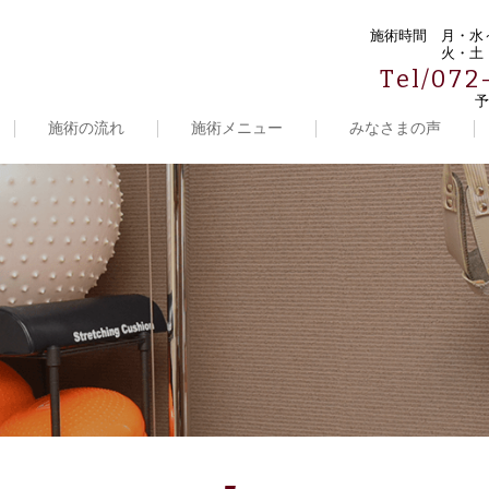
施術時間
月・水～
火・土・
Tel/072
予
施術の流れ
施術メニュー
みなさまの声