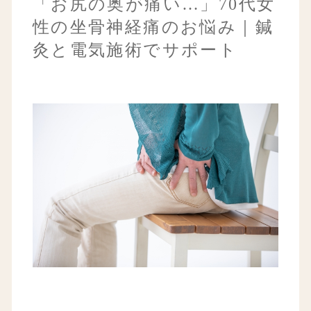
「お尻の奥が痛い…」70代女
性の坐骨神経痛のお悩み｜鍼
灸と電気施術でサポート